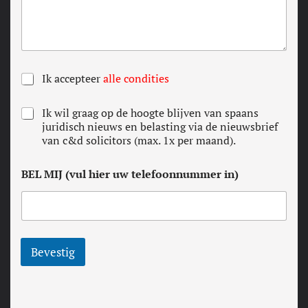
A
Ik accepteer
alle condities
L
L
N
Ik wil graag op de hoogte blijven van spaans
E
e
juridisch nieuws en belasting via de nieuwsbrief
C
w
van c&d solicitors (max. 1x per maand).
O
s
N
l
D
BEL MIJ (vul hier uw telefoonnummer in)
e
I
t
T
t
I
e
E
r
S
*
Bevestig