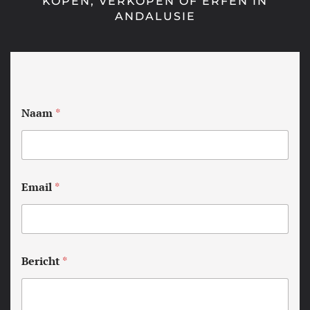
KOPEN, VERKOPEN OF ERFEN IN
ANDALUSIE
Naam
*
Email
*
Bericht
*