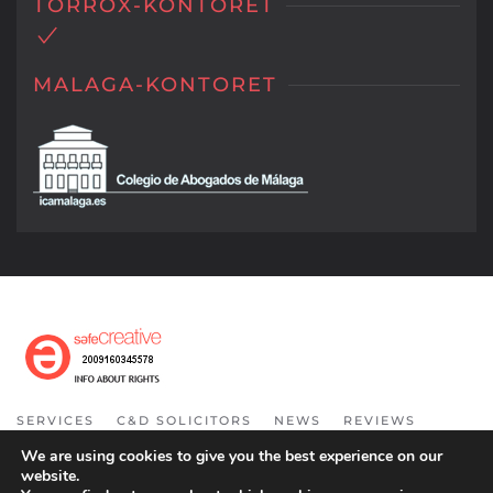
TORROX-KONTORET
MALAGA-KONTORET
SERVICES
C&D SOLICITORS
NEWS
REVIEWS
INFORMATION
CONTACT
COOKIE POLICY
We are using cookies to give you the best experience on our
website.
COPYRIGHT 2021. ALL RIGHT RESERVED.