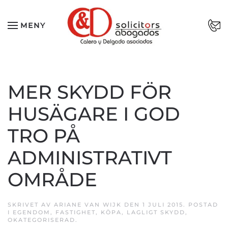
Skip to main content
MENY
MER SKYDD FÖR
HUSÄGARE I GOD
TRO PÅ
ADMINISTRATIVT
OMRÅDE
SKRIVET AV
ARIANE VAN WIJK
DEN
1 JULI 2015
. POSTAD
I
EGENDOM
,
FASTIGHET
,
KÖPA
,
LAGLIGT SKYDD
,
OKATEGORISERAD
.