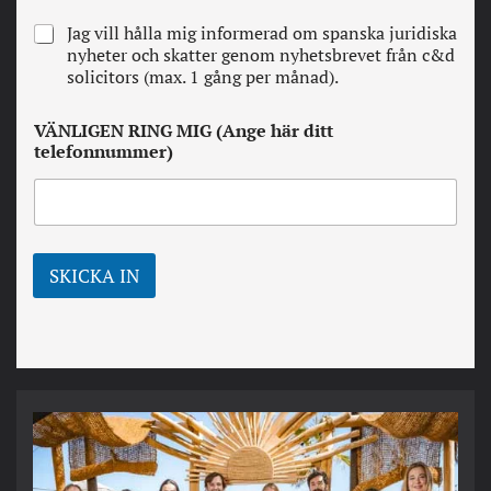
l
N
Jag vill hålla mig informerad om spanska juridiska
a
e
nyheter och skatter genom nyhetsbrevet från c&d
v
w
solicitors (max. 1 gång per månad).
i
s
l
l
l
VÄNLIGEN RING MIG (Ange här ditt
e
k
telefonnummer)
t
o
t
r
e
*
r
SKICKA IN