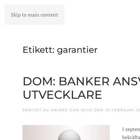
Skip to main content
MENY
Etikett:
garantier
DOM: BANKER ANS
UTVECKLARE
SKRIVET AV
ARIANE VAN WIJK
DEN
16 FEBRUARI 2
I septe
bekräft