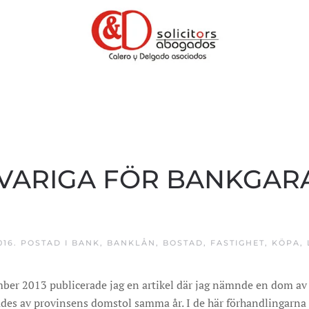
VARIGA FÖR BANKGARA
016
. POSTAD I
BANK
,
BANKLÅN
,
BOSTAD
,
FASTIGHET
,
KÖPA
,
mber 2013 publicerade jag en artikel där jag nämnde en dom av
ades av provinsens domstol samma år. I de här förhandlingarna