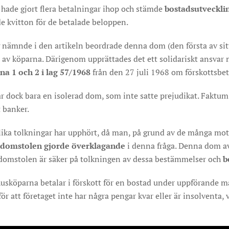
e hade gjort flera betalningar ihop och stämde
bostadsutveckl
de kvitton för de betalade beloppen.
 nämnde i den artikeln beordrade denna dom (den första av sit
s av köparna. Därigenom upprättades det ett solidariskt ansva
rna 1 och 2 i lag 57/1968
från den 27 juli 1968 om förskottsbet
ar dock bara en isolerad dom, som inte satte prejudikat. Faktu
 banker.
lika tolkningar har upphört, då man, på grund av de många mo
 domstolen
gjorde överklagande
i denna fråga. Denna dom av
a domstolen är säker på tolkningen av dessa bestämmelser och
b
usköparna betalar i förskott för en bostad under uppförande måst
för att företaget inte har några pengar kvar eller är insolventa, 