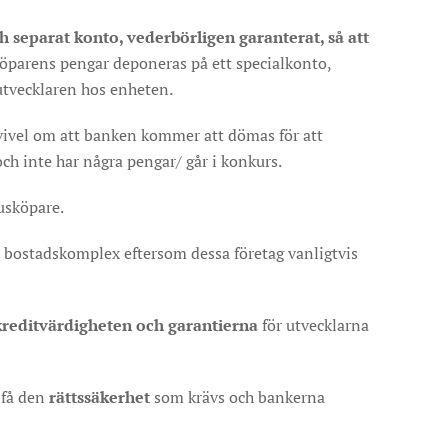
och separat konto, vederbörligen garanterat, så att
 köparens pengar deponeras på ett specialkonto,
utvecklaren hos enheten.
vivel om att banken kommer att dömas för att
och inte har några pengar/ går i konkurs.
husköpare.
tt bostadskomplex eftersom dessa företag vanligtvis
kreditvärdigheten och garantierna
för utvecklarna
 få den
rättssäkerhet
som krävs och bankerna