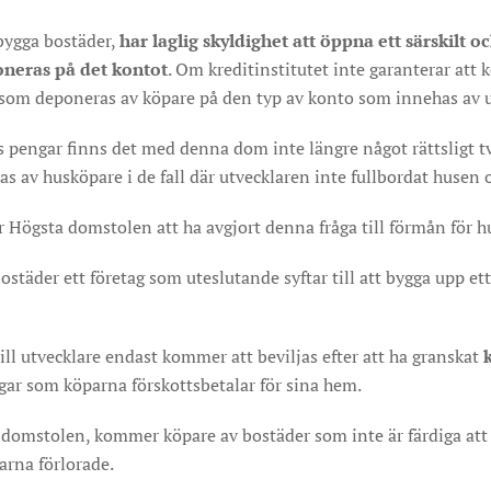
 bygga bostäder,
har laglig skyldighet att öppna ett särskilt 
neras på det kontot
. Om kreditinstitutet inte garanterar att
p som deponeras av köpare på den typ av konto som innehas av 
 pengar finns det med denna dom inte längre något rättsligt t
as av husköpare i de fall där utvecklaren inte fullbordat husen 
ör Högsta domstolen att ha avgjort denna fråga till förmån för 
ostäder ett företag som uteslutande syftar till att bygga upp e
ill utvecklare endast kommer att beviljas efter att ha granskat
ar som köparna förskottsbetalar för sina hem.
 domstolen, kommer köpare av bostäder som inte är färdiga att
arna förlorade.