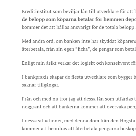
Kreditinstitut som beviljar lån till utvecklare för att
de belopp som köparna betalar för hemmen depo
kommer det att hållas ansvarigt för de totala belop
Med andra ord, om banken inte har skyddat köparens
återbetala, från sin egen ”ficka”, de pengar som betal
Enligt min åsikt verkar det logiskt och konsekvent f
I bankpraxis skapar de flesta utvecklare som bygger b
saknar tillgångar.
Från och med nu tror jag att dessa lån som utfärdas t
noggrant och att bankerna kommer att övervaka peng
I dessa situationer, med denna dom från den Högsta
kommer att beordras att återbetala pengarna husköp