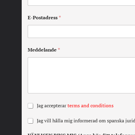
E-Postadress
*
Meddelande
*
A
Jag accepterar
terms and conditions
l
l
N
Jag vill hålla mig informerad om spanska juri
a
e
v
w
i