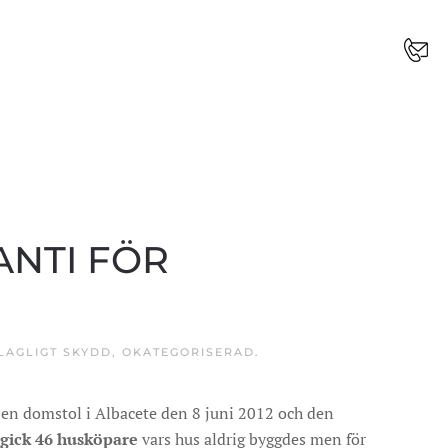
NTI FÖR
LAGLIGT SKYDD
,
OKATEGORISERAD
.
 en domstol i Albacete den 8 juni 2012 och den
gick 46 husköpare
vars hus aldrig byggdes men för