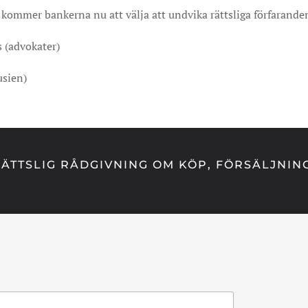
r kommer bankerna nu att välja att undvika rättsliga förfarand
s (advokater)
usien)
ÄTTSLIG RÅDGIVNING OM KÖP, FÖRSÄLJNIN