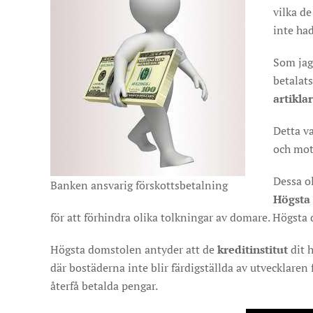
vilka d
inte ha
Som jag
betalat
artikla
Detta v
och mot
Dessa o
Banken ansvarig förskottsbetalning
Högsta
för att förhindra olika tolkningar av domare. Högst
Högsta domstolen antyder att de
kreditinstitut
dit h
där bostäderna inte blir färdigställda av utvecklaren 
återfå betalda pengar.