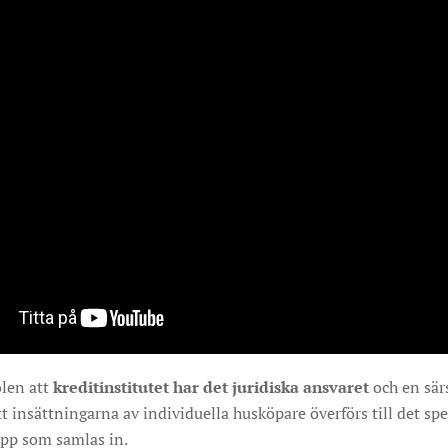
olen att
kreditinstitutet har det juridiska ansvaret
och en särs
att insättningarna av individuella husköpare överförs till det 
opp som samlas in.