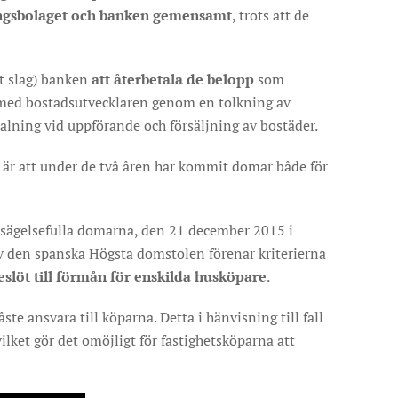
ingsbolaget och banken gemensamt
, trots att de
t slag) banken
att återbetala de belopp
som
r med bostadsutvecklaren genom en tolkning av
alning vid uppförande och försäljning av bostäder.
m är att under de två åren har kommit domar både för
tsägelsefulla domarna, den 21 december 2015 i
 den spanska Högsta domstolen förenar kriterierna
eslöt till förmån för enskilda husköpare
.
e ansvara till köparna. Detta i hänvisning till fall
vilket gör det omöjligt för fastighetsköparna att