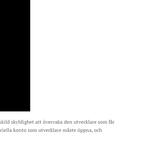
kild skyldighet att övervaka den utvecklare som får
speciella konto som utvecklare måste öppna, och