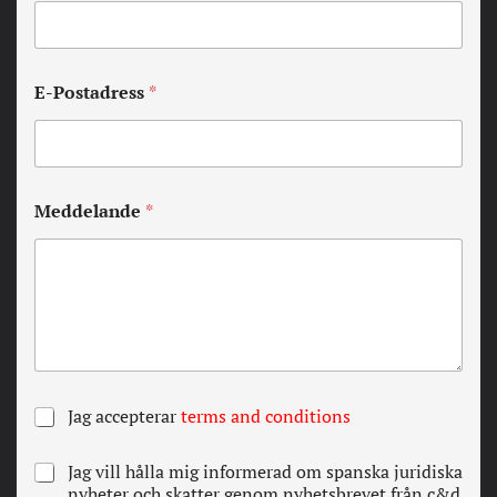
E-Postadress
*
Meddelande
*
A
Jag accepterar
terms and conditions
l
l
N
Jag vill hålla mig informerad om spanska juridiska
a
e
nyheter och skatter genom nyhetsbrevet från c&d