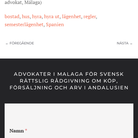
advokat, Málaga)
bostad
,
hus
,
hyra
,
hyra ut
,
lägenhet
,
regler
,
semesterlägenhet
,
Spanien
← FÖREGÅENDE
NÄSTA →
ADVOKATER I MALAGA FÖR SVENSK
RÄTTSLIG RÅDGIVNING OM KÖP,
FÖRSÄLJNING OCH ARV I ANDALUSIEN
Namn
*