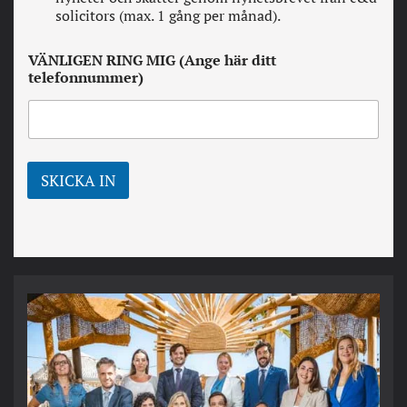
v
w
solicitors (max. 1 gång per månad).
i
s
l
l
l
VÄNLIGEN RING MIG (Ange här ditt
e
k
telefonnummer)
t
o
t
r
e
*
r
SKICKA IN