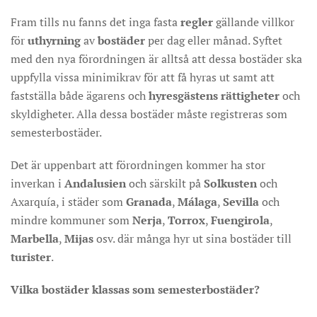
Fram tills nu fanns det inga fasta
regler
gällande villkor
för
uthyrning
av
bostäder
per dag eller månad. Syftet
med den nya förordningen är alltså att dessa bostäder ska
uppfylla vissa minimikrav för att få hyras ut samt att
fastställa både ägarens och
hyresgästens
rättigheter
och
skyldigheter. Alla dessa bostäder måste registreras som
semesterbostäder.
Det är uppenbart att förordningen kommer ha stor
inverkan i
Andalusien
och särskilt på
Solkusten
och
Axarquía, i städer som
Granada
,
Málaga
,
Sevilla
och
mindre kommuner som
Nerja
,
Torrox
,
Fuengirola
,
Marbella
,
Mijas
osv. där många hyr ut sina bostäder till
turister
.
Vilka bostäder klassas som semesterbostäder?