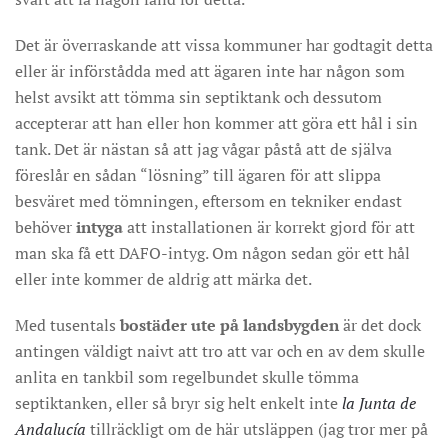
Det är överraskande att vissa kommuner har godtagit detta
eller är införstådda med att ägaren inte har någon som
helst avsikt att tömma sin septiktank och dessutom
accepterar att han eller hon kommer att göra ett hål i sin
tank. Det är nästan så att jag vågar påstå att de själva
föreslår en sådan “lösning” till ägaren för att slippa
besväret med tömningen, eftersom en tekniker endast
behöver
intyga
att installationen är korrekt gjord för att
man ska få ett DAFO-intyg. Om någon sedan gör ett hål
eller inte kommer de aldrig att märka det.
Med tusentals
bostäder ute på landsbygden
är det dock
antingen väldigt naivt att tro att var och en av dem skulle
anlita en tankbil som regelbundet skulle tömma
septiktanken, eller så bryr sig helt enkelt inte
la Junta de
Andalucía
tillräckligt om de här utsläppen (jag tror mer på