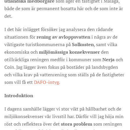
utländska medborgare
som äger en fastighet i Málaga,
både de som är permanent bosatta här och de som inte är
det.
I det här inlägget försöker jag analysera den rådande
situationen för
rening av avloppsvatten
i några av de
viktigaste turistkommunerna på
Solkusten
, samt vilka
ekonomiska och
miljömässiga konsekvenser
den
otillräckliga reningen medför i kommuner som
Nerja
och
Coín. Jag lägger även fokus på bostäder på landsbygden
och vilka krav på vattenrening som ställs på de fastigheter
som vill få ett
DAFO-intyg.
Introduktion
I dagens samhälle lägger vi stor vikt på hållbarhet och de
miljökonsekvenser vår livsstil har. Därför vill jag höja min
röst och reflektera över det
stora problem
som reningen