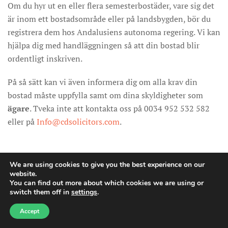
Om du hyr ut en eller flera semesterbostäder, vare sig det
är inom ett bostadsområde eller på landsbygden, bör du
registrera dem hos Andalusiens autonoma regering. Vi kan
hjälpa dig med handläggningen så att din bostad blir
ordentligt inskriven.
På så sätt kan vi även informera dig om alla krav din
bostad måste uppfylla samt om dina skyldigheter som
ägare
. Tveka inte att kontakta oss på 0034 952 532 582
eller på
Info@cdsolicitors.com
.
We are using cookies to give you the best experience on our
Fotfattare: Gustavo Calero Monereo (C&D Solicitors,
website.
advokat, Málaga)
You can find out more about which cookies we are using or
switch them off in
settings
.
Need help?
Accept