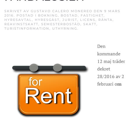
SKRIVET AV
GUSTAVO CALERO MONEREO
DEN
9 MARS
2016
. POSTAD I
BOKNING
,
BOSTAD
,
FASTIGHET
,
HYRESAVTAL
,
HYRESGÄST
,
JURIST
,
LICENS
,
RÄNTA
,
REAVINSTSKATT
,
SEMESTERBOSTÄD
,
SKATT
,
TURISTINFORMATION
,
UTHYRNING
.
Den
kommande
12 maj träder
dekret
28/2016 av 2
februari o
m