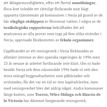
att åklagarmyndigheten, efter ett flertal
anmälningar
,
förra året inledde ett rättsligt förfarande mot högt
uppsatta tjänstemän på kommunen i Nerja på grund av de
här
olagliga utsläppen
av förorenat vatten. I några av de
toxikologiska rapporterna
bekräftades det att
analyserna av alla prover som togs på fem olika stränder i
Nerja, uppvisade förekomsten av
fekala organismer.
Uppförandet av ett reningsverk i Nerja förklarades av
allmänt intresse av den spanska regeringen år 1996 men
23 år senare är arbetet fortfarande inte klart. Om ni hade
besökt Nerja och dess närområde 1996 hade ni sett den
stora mängd byggnadsarbeten som påbörjades och
avslutades, för det var en tid av stor kapitalrörelse, men
med reningsverket blev det aldrig något. Andra kommuner
längs kusten, som
Torrox, Vélez Málaga och Rincón de
la Victoria
har däremot fungerande reningsverk.