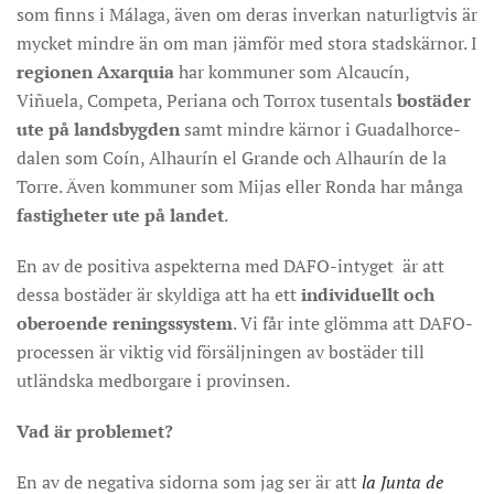
som finns i Málaga, även om deras inverkan naturligtvis är
mycket mindre än om man jämför med stora stadskärnor. I
regionen Axarquia
har kommuner som Alcaucín,
Viñuela, Competa, Periana och Torrox tusentals
bostäder
ute på landsbygden
samt mindre kärnor i Guadalhorce-
dalen som Coín, Alhaurín el Grande och Alhaurín de la
Torre. Även kommuner som Mijas eller Ronda har många
fastigheter ute på landet
.
En av de positiva aspekterna med DAFO-intyget är att
dessa bostäder är skyldiga att ha ett
individuellt och
oberoende reningssystem
. Vi får inte glömma att DAFO-
processen är viktig vid försäljningen av bostäder till
utländska medborgare i provinsen.
Vad är problemet?
En av de negativa sidorna som jag ser är att
la Junta de