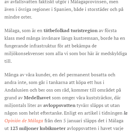
av avfallsvatten faktiskt utgör i Málagaprovinsen, men
även i övriga regioner i Spanien, både i storstäder och på
mindre orter.
Málaga, som är en
tätbefolkad turistregion
av första
klass med många invånare längs kustremsan, borde ha en
fungerande infrastruktur för att bekämpa de
miljökonsekvenser som alla vi som bor här är medskyldiga
till.
Många av våra kunder, en del permanent bosatta och
andra inte, som går i tankarna att köpa ett hus i
Andalusien och ber oss om råd, kommer till området på
grund av
Medelhavet
som omger våra kuststräckor, där
miljontals liter av
avloppsvatten
tyvärr släpps ut utan
någon som helst eftertanke. Enligt en artikel i tidningen
la
Opinión de Málaga
från den 5 januari släpps det i Málaga
ut
123 miljoner kubikmeter
avloppsvatten i havet varje