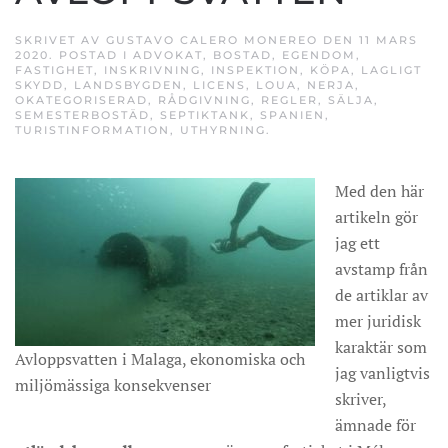
SKRIVET AV
GUSTAVO CALERO MONEREO
DEN
11 MARS
2020
. POSTAD I
ADVOKAT
,
BOSTAD
,
EGENDOM
,
FASTIGHET
,
INSKRIVNING
,
INSPEKTION
,
KÖPA
,
LAGLIGT
SKYDD
,
LANDSBYGDEN
,
LICENS
,
LOUA
,
NERJA
,
OKATEGORISERAD
,
RÅDGIVNING
,
REGLER
,
SÄLJA
,
SEMESTERBOSTÄD
,
SEPTIKTANK
,
SPANIEN
,
TURISTINFORMATION
,
UTHYRNING
.
Med den här
artikeln gör
jag ett
avstamp från
de artiklar av
mer juridisk
karaktär som
Avloppsvatten i Malaga, ekonomiska och
jag vanligtvis
miljömässiga konsekvenser
skriver,
ämnade för