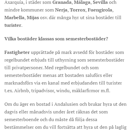
Axarquía, i städer som
Granada
,
Málaga
,
Sevilla
och
mindre kommuner som
Nerja
,
Torrox
,
Fuengirola
,
Marbella
,
Mijas
osv. där många hyr ut sina bostäder till
turister
.
Vilka bostäder klassas som semesterbostäder?
Fastigheter
upprättade på mark avsedd för bostäder som
regelbundet erbjuds till uthyrning som semesterbostäder
till privatpersoner. Med regelbundet och som
semesterbostäder menas att bostaden saluförs eller
marknadsförs via en kanal med erbjudanden till turister
t.ex. Airbnb, tripadvisor, windu, mäklarfirmor m.fl.
Om du äger en bostad i Andalusien och brukar hyra ut den
dagvis eller månadsvis under året räknas det som
semesterboende och du måste då följa dessa
bestämmelser om du vill fortsätta att hyra ut den på laglig