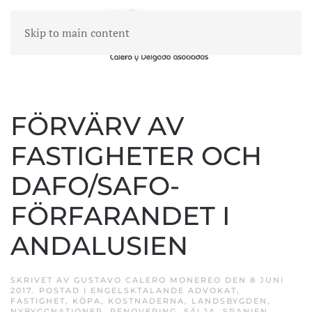
Skip to main content
MENY
FÖRVÄRV AV
FASTIGHETER OCH
DAFO/SAFO-
FÖRFARANDET I
ANDALUSIEN
SKRIVET AV
GUSTAVO CALERO MONEREO
DEN
8 JUNI
2017
. POSTAD I
ENGELSKTALANDE ADVOKAT
,
FASTIGHET
,
KÖPA
,
KOSTNADERNA
,
LANDSBYGDEN
,
NYBYGGNATIONER
,
RENOVERING
,
SÄLJA
,
SPANIEN
.