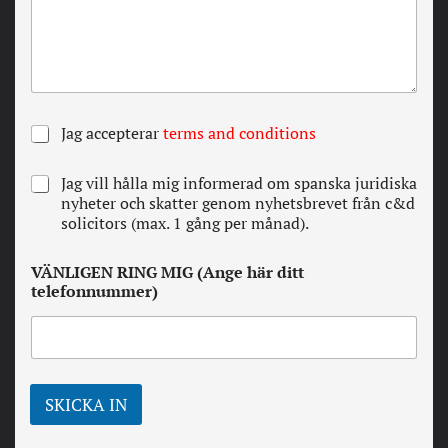
A
Jag accepterar
terms and conditions
l
l
N
Jag vill hålla mig informerad om spanska juridiska
a
e
nyheter och skatter genom nyhetsbrevet från c&d
v
w
solicitors (max. 1 gång per månad).
i
s
l
l
l
VÄNLIGEN RING MIG (Ange här ditt
e
k
telefonnummer)
t
o
t
r
e
*
r
SKICKA IN