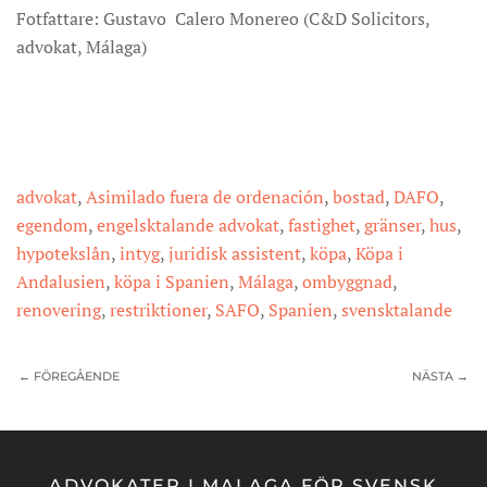
Fotfattare: Gustavo Calero Monereo (C&D Solicitors,
advokat, Málaga)
advokat
,
Asimilado fuera de ordenación
,
bostad
,
DAFO
,
egendom
,
engelsktalande advokat
,
fastighet
,
gränser
,
hus
,
hypotekslån
,
intyg
,
juridisk assistent
,
köpa
,
Köpa i
Andalusien
,
köpa i Spanien
,
Málaga
,
ombyggnad
,
renovering
,
restriktioner
,
SAFO
,
Spanien
,
svensktalande
← FÖREGÅENDE
NÄSTA →
ADVOKATER I MALAGA FÖR SVENSK