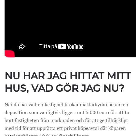
NU HAR JAG HITTAT MITT
HUS, VAD GÖR JAG NU?
När du har valt en fastighet brukar mäklarbyrån be om en
deposition som vanligtvis ligger runt 5 000 euro för att ta
bort fastigheten från marknaden och för att ge tillräckligt
med tid för att upprätta ett privat köpeavtal där köparen