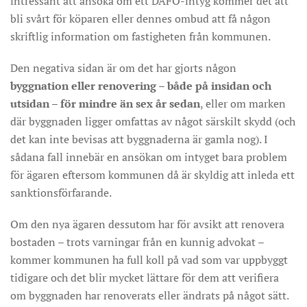
intressant att ansöka om ett DAFO-intyg kommer det att
bli svårt för köparen eller dennes ombud att få någon
skriftlig information om fastigheten från kommunen.
Den negativa sidan är om det har gjorts någon
byggnation eller renovering
–
både på insidan och
utsidan – för mindre än sex år sedan
, eller om marken
där byggnaden ligger omfattas av något särskilt skydd (och
det kan inte bevisas att byggnaderna är gamla nog). I
sådana fall innebär en ansökan om intyget bara problem
för ägaren eftersom kommunen då är skyldig att inleda ett
sanktionsförfarande.
Om den nya ägaren dessutom har för avsikt att renovera
bostaden – trots varningar från en kunnig advokat –
kommer kommunen ha full koll på vad som var uppbyggt
tidigare och det blir mycket lättare för dem att verifiera
om byggnaden har renoverats eller ändrats på något sätt.