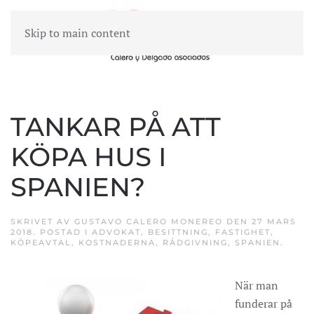
Skip to main content
MENY
TANKAR PÅ ATT
KÖPA HUS I
SPANIEN?
SKRIVET AV
GUSTAVO CALERO MONEREO
DEN
27 MARS
2018
. POSTAD I
ADVOKAT
,
BESITTNING
,
FASTIGHET
,
KÖPEAVTAL
,
KOSTNADERNA
,
RÅDGIVNING
,
SPANIEN
.
När man
funderar på