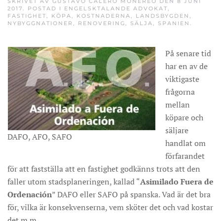
SKRIVET AV
GUSTAVO CALERO MONEREO
DEN
8 JUNI
2017
. POSTAD I
ENGELSKTALANDE ADVOKAT
,
FASTIGHET
,
KÖPA
,
KOSTNADERNA
,
LANDSBYGDEN
,
NYBYGGNATIONER
,
RENOVERING
,
SÄLJA
,
SPANIEN
.
På senare tid
har en av de
viktigaste
frågorna
mellan
köpare och
säljare
DAFO, AFO, SAFO
handlat om
förfarandet
för att fastställa att en fastighet godkänns trots att den
faller utom stadsplaneringen, kallad “
Asimilado Fuera de
Ordenación
” DAFO eller SAFO på spanska. Vad är det bra
för, vilka är konsekvenserna, vem sköter det och vad kostar
det m.m.