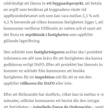
nödvändigt att lämna in
ett byggnadsprojekt
, att betala
en avgift som beräknas på byggnadens värde vid
uppförandedatumet och som kan vara mellan 2,5 % och
4,5 % beroende på vilken kommun fastigheten ligger i, att
kommunen verifierar tillförseln av vatten och el samt att
det finns en
septiktank i fastigheten
som uppfyller
gällande lagstiftning.
Den arkitekt som
fastighetsägaren
anlitar ska i projektet
informera om allt som krävs för att fastigheten ska kunna
godkännas enligt DAFO. Efter att projektet har lämnats in
kommer en arkitekt från kommunen att besöka
fastigheten för en
inspektion
och för att se om den
uppfyller
villkoren för DAFO
eller inte.
Efter att förfarandet har slutförts, vilket kan ta mellan 4–6
månader, utfärdar kommunen ett beslut där den intygar
att fastigheten –
Asimilado Fuera de Ordenación
-, samt