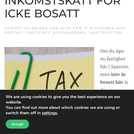
INKOMSTSKATT FÖR
ICKE BOSATT
SKRIVET AV
ARIANE VAN WIJK
DEN
17 NOVEMBER 2016
.
POSTAD I
FASTIGHET
,
KOSTNADERNA
,
SKATTESYSTEM
.
Om du äger
en fastighet
här i Spanien
men
inte är
bosatt här
är
du
We are using cookies to give you the best experience on our
website.
You can find out more about which cookies we are using or
switch them off in
settings
.
Need help?
Accept