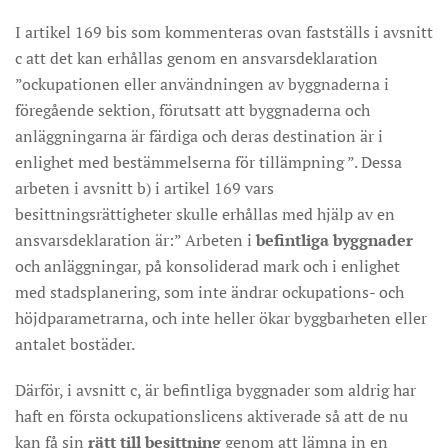
I artikel 169 bis som kommenteras ovan fastställs i avsnitt
c att det kan erhållas genom en ansvarsdeklaration
”ockupationen eller användningen av byggnaderna i
föregående sektion, förutsatt att byggnaderna och
anläggningarna är färdiga och deras destination är i
enlighet med bestämmelserna för tillämpning ”. Dessa
arbeten i avsnitt b) i artikel 169 vars
besittningsrättigheter skulle erhållas med hjälp av en
ansvarsdeklaration är:” Arbeten i
befintliga byggnader
och anläggningar, på konsoliderad mark och i enlighet
med stadsplanering, som inte ändrar ockupations- och
höjdparametrarna, och inte heller ökar byggbarheten eller
antalet bostäder.
Därför, i avsnitt c, är befintliga byggnader som aldrig har
haft en första ockupationslicens aktiverade så att de nu
kan få sin
rätt till besittning
genom att lämna in en