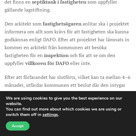
det finns en
septiktank i fastigheten
som uppfyller
gällande lagstiftning.
Den arkitekt som
fastighetsägaren
anlitar ska i projektet
informera om allt som krävs för att fastigheten ska kunna
godkännas enligt DAFO. Efter att projektet har lämnats in
kommer en arkitekt från kommunen att besöka
fastigheten för en
inspektion
och för att se om den
uppfyller
villkoren för DAFO
eller inte.
Efter att förfarandet har slutförts, vilket kan ta mellan 4–6
månader, utfärdar kommunen ett beslut där den intygar
att fastigheten –
Asimilado Fuera de Ordenación
-, samt
We are using cookies to give you the best experience on our
även alla byggnader på tomten, fastställs som godkända
website.
utom stadsplaneringen.
You can find out more about which cookies we are using or
switch them off in
settings
.
Accept
Är det obligatoriskt att