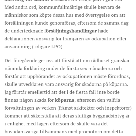
Med andra ord, kommunfullmäktige skulle besvara de
människor som köpte dessa hus med övertygelse om att
försäljningen kunde genomföras, eftersom de samma dag
de undertecknade f
örsäljningshandlingar
hade
deklarationen ansvarig för främjaren av ockupation eller
användning (tidigare LPO).
Det föregående ger oss att förstå att om rådhuset granskar
nämnda förklaring under de första sex månaderna och
förstår att upphörandet av ockupationen måste förordnas,
skulle utvecklaren vara ansvarig för skadorna på köparna.
Jag förstår emellertid att det i de flesta fall inte borde
finnas någon skada för
köparna
, eftersom den valfria
förvaltningen av verken (främst arkitekter och inspektörer)
kommer att säkerställa att deras slutliga byggnadsintyg är
i enlighet med lagen eftersom de skulle vara det
huvudansvariga tillsammans med promotorn om detta