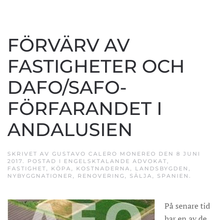
FÖRVÄRV AV
FASTIGHETER OCH
DAFO/SAFO-
FÖRFARANDET I
ANDALUSIEN
SKRIVET AV
GUSTAVO CALERO MONEREO
DEN
8 JUNI
2017
. POSTAD I
ENGELSKTALANDE ADVOKAT
,
FASTIGHET
,
KÖPA
,
KOSTNADERNA
,
LANDSBYGDEN
,
NYBYGGNATIONER
,
RENOVERING
,
SÄLJA
,
SPANIEN
.
På senare tid
har en av de