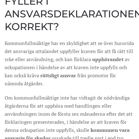
FYLLER I
ANSVARSDEKLARATIONE
KORREKT?
Kommunfullmäktige har en skyldighet att se över huruvida
det ansvariga uttalandet uppfyller kraven för att få rätt till
yrke eller användning, och kan förklara
upphörandet
av
ockupationen i händelse av att kraven inte uppfylls och
kan också kräva
rättsligt ansvar
från promotor för
nämnda åtgärder.
Om kommunfullmäktige inte har vidtagit de nödvändiga
åtgärderna för att upphöra med handlingen eller
användningen inom de första sex månaderna efter det att
förklaringen presenterades, i händelse av att kraven för
denna ockupation inte uppfylls, skulle
kommunen vara
ansvarig för skador
orsakade till tredje part i god tro.