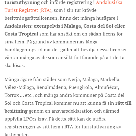
turistuthyrning
och införde registrering i
Andalusiska
Turist Registret (RTA)
, som i sin tur krävde
besittningsrättslicensen, finns det många husägare i
Andalusien: exempelvis i Malaga, Costa del Sol eller
Costa Tropical
som har ansökt om en sådan licens för
sina hem. På grund av kommunernas långa
handläggningstid när det gäller att bevilja dessa licenser
väntar många av de som ansökt fortfarande på att detta
ska lösas.
Många ägare från städer som Nerja, Málaga, Marbella,
Vélez-Málaga, Benalmádena, Fuengirola, Almuñécar,
Torrox … etc., och många andra kommuner på Costa del
Sol och Costa Tropical kommer nu att kunna få sin
rätt till
besittning
genom en ansvarsdeklaration och därmed
uppfylla LPO:s krav. På detta sätt kan de utföra
registreringen av sitt hem i RTA för turistuthyrning av
fastigheten.