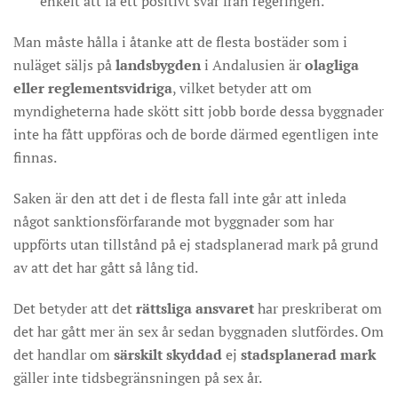
enkelt att få ett positivt svar från regeringen.
Man måste hålla i åtanke att de flesta bostäder som i
nuläget säljs på
landsbygden
i Andalusien är
olagliga
eller reglementsvidriga
, vilket betyder att om
myndigheterna hade skött sitt jobb borde dessa byggnader
inte ha fått uppföras och de borde därmed egentligen inte
finnas.
Saken är den att det i de flesta fall inte går att inleda
något sanktionsförfarande mot byggnader som har
uppförts utan tillstånd på ej stadsplanerad mark på grund
av att det har gått så lång tid.
Det betyder att det
rättsliga ansvaret
har preskriberat om
det har gått mer än sex år sedan byggnaden slutfördes. Om
det handlar om
särskilt skyddad
ej
stadsplanerad mark
gäller inte tidsbegränsningen på sex år.