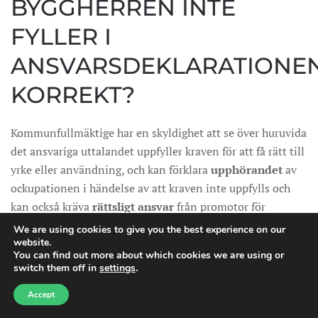
BYGGHERREN INTE
FYLLER I
ANSVARSDEKLARATIONE
KORREKT?
Kommunfullmäktige har en skyldighet att se över huruvida
det ansvariga uttalandet uppfyller kraven för att få rätt till
yrke eller användning, och kan förklara
upphörandet
av
ockupationen i händelse av att kraven inte uppfylls och
kan också kräva
rättsligt ansvar
från promotor för
nämnda åtgärder.
We are using cookies to give you the best experience on our
website.
You can find out more about which cookies we are using or
Om kommunfullmäktige inte har vidtagit de nödvändiga
switch them off in
settings
.
åtgärderna för att upphöra med handlingen eller
Need help?
användningen inom de första sex månaderna efter det att
Accept
förklaringen presenterades, i händelse av att kraven för