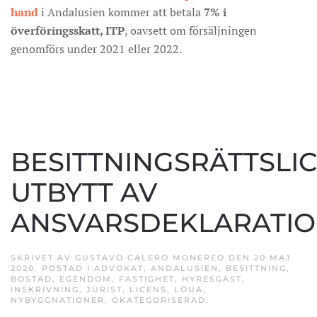
hand
i Andalusien kommer att betala
7% i
överföringsskatt, ITP
, oavsett om försäljningen
genomförs under 2021 eller 2022.
BESITTNINGSRÄTTSLI
UTBYTT AV
ANSVARSDEKLARATI
SKRIVET AV
GUSTAVO CALERO MONEREO
DEN
20 MAJ
2020
. POSTAD I
ADVOKAT
,
ANDALUSIEN
,
BESITTNING
,
BOSTAD
,
EGENDOM
,
FASTIGHET
,
HYRESGÄST
,
INSKRIVNING
,
JURIST
,
LICENS
,
LOUA
,
NYBYGGNATIONER
,
OKATEGORISERAD
.