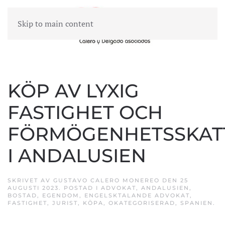
Skip to main content
MENY
KÖP AV LYXIG
FASTIGHET OCH
FÖRMÖGENHETSSKAT
I ANDALUSIEN
SKRIVET AV
GUSTAVO CALERO MONEREO
DEN
25
AUGUSTI 2023
. POSTAD I
ADVOKAT
,
ANDALUSIEN
,
BOSTAD
,
EGENDOM
,
ENGELSKTALANDE ADVOKAT
,
FASTIGHET
,
JURIST
,
KÖPA
,
OKATEGORISERAD
,
SPANIEN
.