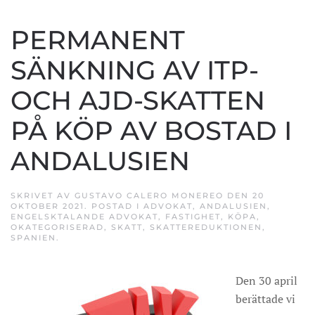
PERMANENT
SÄNKNING AV ITP-
OCH AJD-SKATTEN
PÅ KÖP AV BOSTAD I
ANDALUSIEN
SKRIVET AV
GUSTAVO CALERO MONEREO
DEN
20
OKTOBER 2021
. POSTAD I
ADVOKAT
,
ANDALUSIEN
,
ENGELSKTALANDE ADVOKAT
,
FASTIGHET
,
KÖPA
,
OKATEGORISERAD
,
SKATT
,
SKATTEREDUKTIONEN
,
SPANIEN
.
Den 30 april
berättade vi