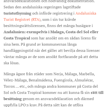
ansvarsdeklarationen och nödvändig dokumentation.
Sedan den andalusiska regeringen lagstiftade
turistuthyrning
och införde registrering i
Andalusiska
Turist Registret (RTA)
, som i sin tur krävde
besittningsrättslicensen, finns det många husägare i
Andalusien: exempelvis i Malaga, Costa del Sol eller
Costa Tropical
som har ansökt om en sådan licens för
sina hem. På grund av kommunernas långa
handläggningstid när det gäller att bevilja dessa licenser
väntar många av de som ansökt fortfarande på att detta
ska lösas.
Många ägare från städer som Nerja, Málaga, Marbella,
Vélez-Málaga, Benalmádena, Fuengirola, Almuñécar,
Torrox … etc., och många andra kommuner på Costa del
Sol och Costa Tropical kommer nu att kunna få sin
rätt till
besittning
genom en ansvarsdeklaration och därmed
uppfylla LPO:s krav. På detta sätt kan de utföra