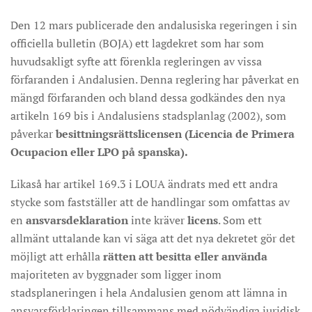
Den 12 mars publicerade den andalusiska regeringen i sin
officiella bulletin (BOJA) ett lagdekret som har som
huvudsakligt syfte att förenkla regleringen av vissa
förfaranden i Andalusien. Denna reglering har påverkat en
mängd förfaranden och bland dessa godkändes den nya
artikeln 169 bis i Andalusiens stadsplanlag (2002), som
påverkar
besittningsrättslicensen (Licencia de Primera
Ocupacion eller LPO på spanska).
Likaså har artikel 169.3 i LOUA ändrats med ett andra
stycke som fastställer att de handlingar som omfattas av
en
ansvarsdeklaration
inte kräver
licens
. Som ett
allmänt uttalande kan vi säga att det nya dekretet gör det
möjligt att erhålla
rätten att besitta eller använda
majoriteten av byggnader som ligger inom
stadsplaneringen i hela Andalusien genom att lämna in
ansvarsförklaringen tillsammans med nödvändiga juridisk