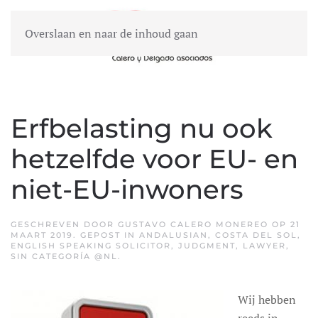
Overslaan en naar de inhoud gaan
MENU
Erfbelasting nu ook
hetzelfde voor EU- en
niet-EU-inwoners
GESCHREVEN DOOR
GUSTAVO CALERO MONEREO
OP
21
MAART 2019
. GEPOST IN
ANDALUSIAN
,
COSTA DEL SOL
,
ENGLISH SPEAKING SOLICITOR
,
JUDGMENT
,
LAWYER
,
SIN CATEGORÍA @NL
.
Wij hebben