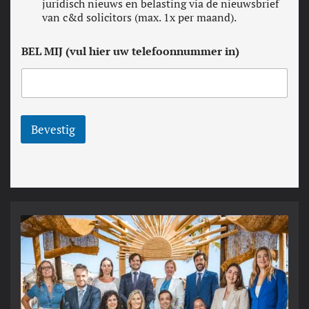
e
juridisch nieuws en belasting via de nieuwsbrief
C
w
van c&d solicitors (max. 1x per maand).
O
s
N
l
D
BEL MIJ (vul hier uw telefoonnummer in)
e
I
t
T
t
I
e
E
r
S
*
Bevestig