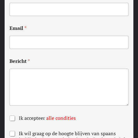
Email
*
Bericht
*
A
Ik accepteer
alle condities
L
L
N
Ik wil graag op de hoogte blijven van spaans
E