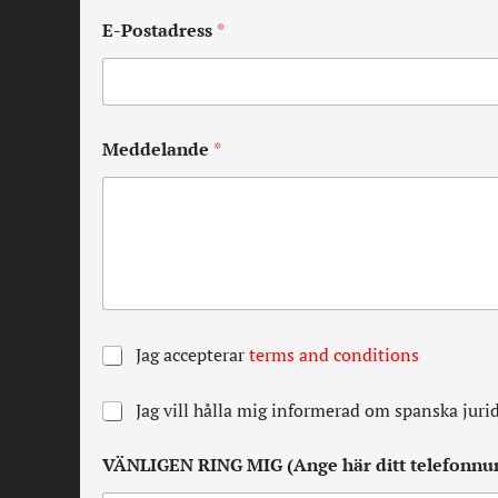
E-Postadress
*
Meddelande
*
A
Jag accepterar
terms and conditions
l
l
N
Jag vill hålla mig informerad om spanska juri
a
e
v
w
i
VÄNLIGEN RING MIG (Ange här ditt telefonn
s
l
l