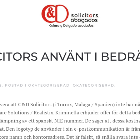
CITORS ANVÄNT I BED
8
. POSTAD I
OKATEGORISERAD
,
OKATEGORISERAD
.
vera att C&D Solicitors (i Torrox, Malaga / Spanien) inte har n
re Solutions / Realistix. Kriminella erbjuder offer för detta be
illämpning av ett spanskt NIE nummer. De säger att dessa kostna
rat. Den logotyp de använder i sin e-postkommunikation är fr
tors namn och kontorsadress. Det är falskt, så snälla svara inte