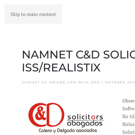
Skip to main content
MENY
NAMNET C&D SOLI
ISS/REALISTIX
SKRIVET AV
ARIANE VAN WIJK
DEN
1 OKTOBER 201
Obser
Softwa
för t
förlo
Solici