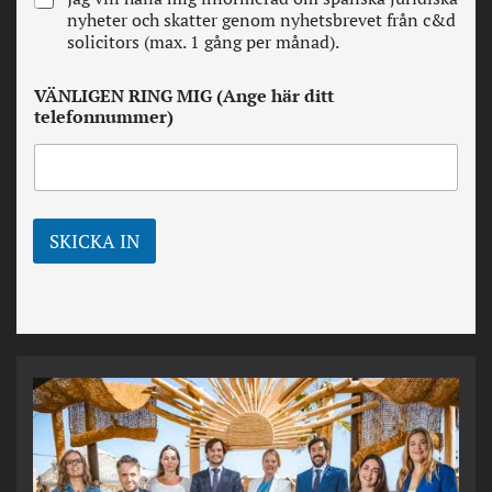
a
e
nyheter och skatter genom nyhetsbrevet från c&d
v
w
solicitors (max. 1 gång per månad).
i
s
l
l
l
VÄNLIGEN RING MIG (Ange här ditt
e
k
telefonnummer)
t
o
t
r
e
*
r
SKICKA IN