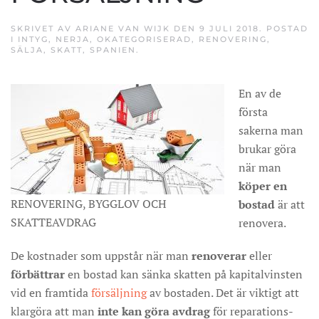
SKRIVET AV
ARIANE VAN WIJK
DEN
9 JULI 2018
. POSTAD
I
INTYG
,
NERJA
,
OKATEGORISERAD
,
RENOVERING
,
SÄLJA
,
SKATT
,
SPANIEN
.
En av de
första
sakerna man
brukar göra
när man
köper en
RENOVERING, BYGGLOV OCH
bostad
är att
SKATTEAVDRAG
renovera.
De kostnader som uppstår när man
renoverar
eller
förbättrar
en bostad kan sänka skatten på kapitalvinsten
vid en framtida
försäljning
av bostaden. Det är viktigt att
klargöra att man
inte kan göra avdrag
för reparations-