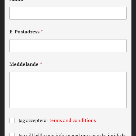
E-Postadress
*
Meddelande
*
A
Jag accepterar
terms and conditions
l
l
N
Jag vill hålla mig informerad om spanska juridiska