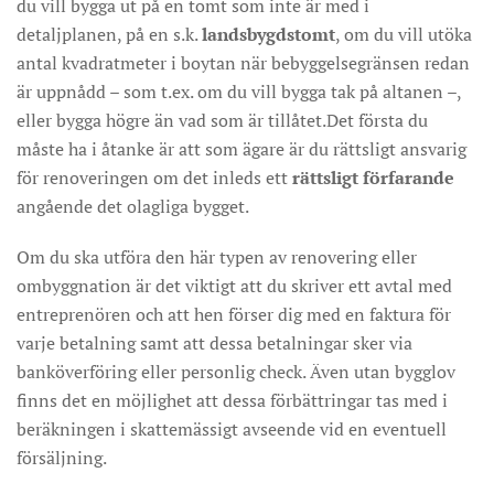
du vill bygga ut på en tomt som inte är med i
detaljplanen, på en s.k.
landsbygdstomt
, om du vill utöka
antal kvadratmeter i boytan när bebyggelsegränsen redan
är uppnådd – som t.ex. om du vill bygga tak på altanen –,
eller bygga högre än vad som är tillåtet.Det första du
måste ha i åtanke är att som ägare är du rättsligt ansvarig
för renoveringen om det inleds ett
rättsligt förfarande
angående det olagliga bygget.
Om du ska utföra den här typen av renovering eller
ombyggnation är det viktigt att du skriver ett avtal med
entreprenören och att hen förser dig med en faktura för
varje betalning samt att dessa betalningar sker via
banköverföring eller personlig check. Även utan bygglov
finns det en möjlighet att dessa förbättringar tas med i
beräkningen i skattemässigt avseende vid en eventuell
försäljning.