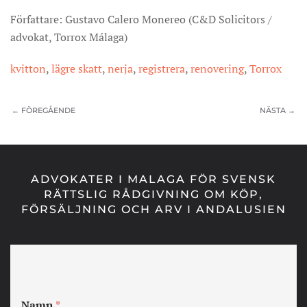
Författare: Gustavo Calero Monereo (C&D Solicitors /
advokat, Torrox Málaga)
kvitton
,
lägre skatt
,
nerja
,
registrera
,
renovering
,
Torrox
← FÖREGÅENDE
NÄSTA →
ADVOKATER I MALAGA FÖR SVENSK
RÄTTSLIG RÅDGIVNING OM KÖP,
FÖRSÄLJNING OCH ARV I ANDALUSIEN
Namn
*