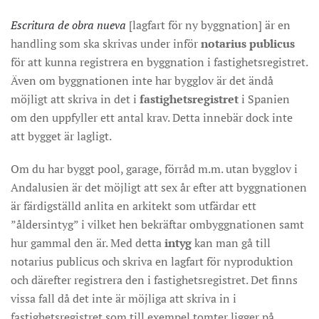
Escritura de obra nueva
[lagfart för ny byggnation] är en
handling som ska skrivas under inför
notarius publicus
för att kunna registrera en byggnation i fastighetsregistret.
Även om byggnationen inte har bygglov är det ändå
möjligt att skriva in det i
fastighetsregistret
i Spanien
om den uppfyller ett antal krav. Detta innebär dock inte
att bygget är lagligt.
Om du har byggt pool, garage, förråd m.m. utan bygglov i
Andalusien är det möjligt att sex år efter att byggnationen
är färdigställd anlita en arkitekt som utfärdar ett
”åldersintyg” i vilket hen bekräftar ombyggnationen samt
hur gammal den är. Med detta
intyg
kan man gå till
notarius publicus och skriva en lagfart för nyproduktion
och därefter registrera den i fastighetsregistret. Det finns
vissa fall då det inte är möjliga att skriva in i
fastighetsregistret som till exempel tomter ligger på