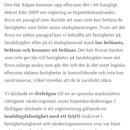
Den här frågan kommer upp eftersom det i ett kungligt
dekret från 2009 om reglering av hypoteksmarknaden
finns en paragraf som fastslår att man inte kan belåna de
fastigheter som faller utom stadsplaneringen. Trots att det
finns en sådan paragraf kan vi bekräfta att fastigheter på
landsbygden eller på ej stadsplanerad mark
har belånats,
belånas och kommer att belånas
. Det kan finnas banker
som inte ger lån till fastigheter på landsbygden men det
finns många andra som gör det och det är det mest logiska
eftersom sådana fastigheter är konsoliderade och inte kan
sanktioneras, vilket innebär att de är juridiskt säkra.
Vi skickade en
förfrågan
till en av spanska marknadens
viktigaste värderingsmän inom hypoteksvärderingar. I
förfrågan skickade vi ett registerintyg gällande en
landsbygdsfastighet med ett DAFO
inskrivet i
fastighetsregistret och värderingsmannens svar var klart