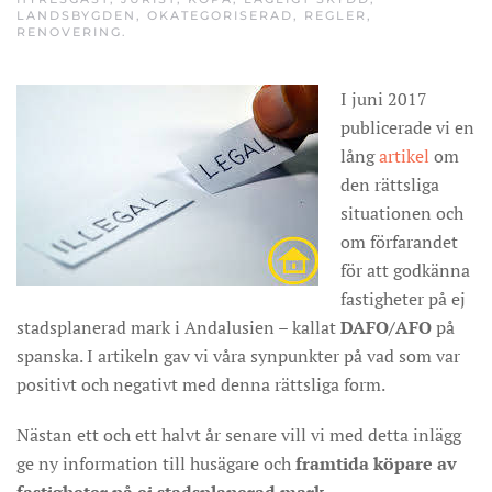
LANDSBYGDEN
,
OKATEGORISERAD
,
REGLER
,
RENOVERING
.
I juni 2017
publicerade vi en
lång
artikel
om
den rättsliga
situationen och
om förfarandet
för att godkänna
fastigheter på ej
stadsplanerad mark i Andalusien – kallat
DAFO/AFO
på
spanska. I artikeln gav vi våra synpunkter på vad som var
positivt och negativt med denna rättsliga form.
Nästan ett och ett halvt år senare vill vi med detta inlägg
ge ny information till husägare och
framtida köpare av