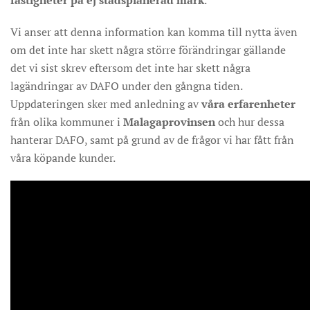
fastigheter på ej stadsplanerad mark
.
Vi anser att denna information kan komma till nytta även
om det inte har skett några större förändringar gällande
det vi sist skrev eftersom det inte har skett några
lagändringar av DAFO under den gångna tiden.
Uppdateringen sker med anledning av
våra erfarenheter
från olika kommuner i
Malagaprovinsen
och hur dessa
hanterar DAFO, samt på grund av de frågor vi har fått från
våra köpande kunder.