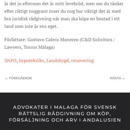
är det ju eftersom det är mitt levebröd, men om du tänker
efter riktigt noggrant inser du nog hur viktigt det är med
bra juridisk rådgivning när man ska köpa en bostad i ett
land som inte är ens eget.
Författare: Gustavo Calero Monereo (C&D Solicitors /
Lawyers, Torrox Málaga)
DAFO
,
hypotekslån
,
Landsbygd
,
renovering
← FÖREGÅENDE
NÄSTA →
ADVOKATER I MALAGA FÖR SVENSK
RÄTTSLIG RÅDGIVNING OM KÖP,
FÖRSÄLJNING OCH ARV I ANDALUSIEN