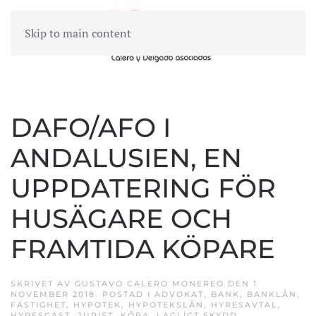
Skip to main content
MENY
DAFO/AFO I
ANDALUSIEN, EN
UPPDATERING FÖR
HUSÄGARE OCH
FRAMTIDA KÖPARE
SKRIVET AV
GUSTAVO CALERO MONEREO
DEN
1
NOVEMBER 2018
. POSTAD I
ADVOKAT
,
BANK
,
BANKLÅN
,
FASTIGHET
,
HYPOTEK
,
HYPOTEKSLÅN
,
HYRESAVTAL
,
HYRESGÄST
,
JURIST
,
KÖPA
,
LAGLIGT SKYDD
,