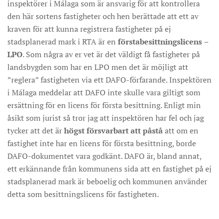
inspektörer i Málaga som är ansvarig för att kontrollera
den här sortens fastigheter och hen berättade att ett av
kraven för att kunna registrera fastigheter på ej
stadsplanerad mark i RTA är en
förstabesittningslicens
–
LPO
. Som några av er vet är det väldigt få fastigheter på
landsbygden som har en LPO men det är möjligt att
”reglera” fastigheten via ett DAFO-förfarande. Inspektören
i Málaga meddelar att DAFO inte skulle vara giltigt som
ersättning för en licens för första besittning. Enligt min
åsikt som jurist så tror jag att inspektören har fel och jag
tycker att det är
högst försvarbart att påstå
att om en
fastighet inte har en licens för första besittning, borde
DAFO-dokumentet vara godkänt. DAFO är, bland annat,
ett erkännande från kommunens sida att en fastighet på ej
stadsplanerad mark är beboelig och kommunen använder
detta som besittningslicens för fastigheten.