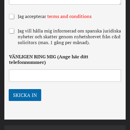
A
Jag accepterar
terms and conditions
l
l
N
Jag vill hålla mig informerad om spanska juridiska
a
e
nyheter och skatter genom nyhetsbrevet från c&d
v
w
solicitors (max. 1 gång per månad).
i
s
l
l
l
VÄNLIGEN RING MIG (Ange här ditt
e
k
telefonnummer)
t
o
t
r
e
*
r
SKICKA IN