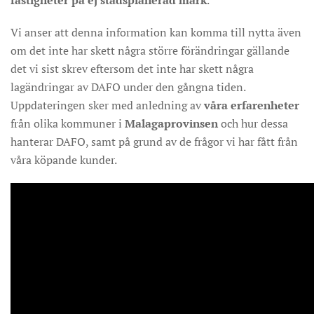
fastigheter på ej stadsplanerad mark
.
Vi anser att denna information kan komma till nytta även
om det inte har skett några större förändringar gällande
det vi sist skrev eftersom det inte har skett några
lagändringar av DAFO under den gångna tiden.
Uppdateringen sker med anledning av
våra erfarenheter
från olika kommuner i
Malagaprovinsen
och hur dessa
hanterar DAFO, samt på grund av de frågor vi har fått från
våra köpande kunder.