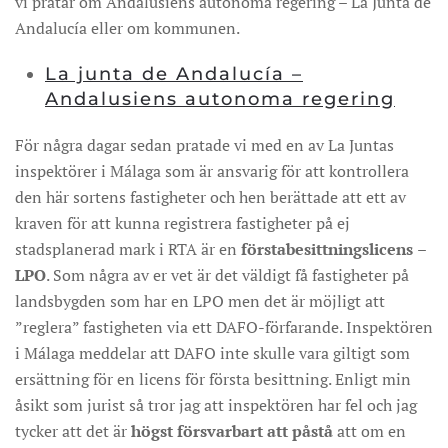
vi pratar om Andalusiens autonoma regering – La Junta de
Andalucía eller om kommunen.
La junta de Andalucía –
Andalusiens autonoma regering
För några dagar sedan pratade vi med en av La Juntas
inspektörer i Málaga som är ansvarig för att kontrollera
den här sortens fastigheter och hen berättade att ett av
kraven för att kunna registrera fastigheter på ej
stadsplanerad mark i RTA är en
förstabesittningslicens
–
LPO
. Som några av er vet är det väldigt få fastigheter på
landsbygden som har en LPO men det är möjligt att
”reglera” fastigheten via ett DAFO-förfarande. Inspektören
i Málaga meddelar att DAFO inte skulle vara giltigt som
ersättning för en licens för första besittning. Enligt min
åsikt som jurist så tror jag att inspektören har fel och jag
tycker att det är
högst försvarbart att påstå
att om en