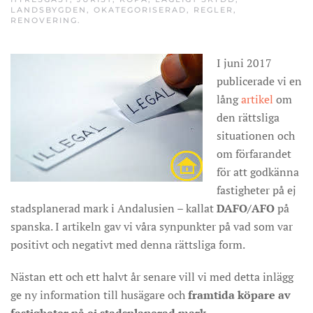
LANDSBYGDEN
,
OKATEGORISERAD
,
REGLER
,
RENOVERING
.
I juni 2017
publicerade vi en
lång
artikel
om
den rättsliga
situationen och
om förfarandet
för att godkänna
fastigheter på ej
stadsplanerad mark i Andalusien – kallat
DAFO/AFO
på
spanska. I artikeln gav vi våra synpunkter på vad som var
positivt och negativt med denna rättsliga form.
Nästan ett och ett halvt år senare vill vi med detta inlägg
ge ny information till husägare och
framtida köpare av