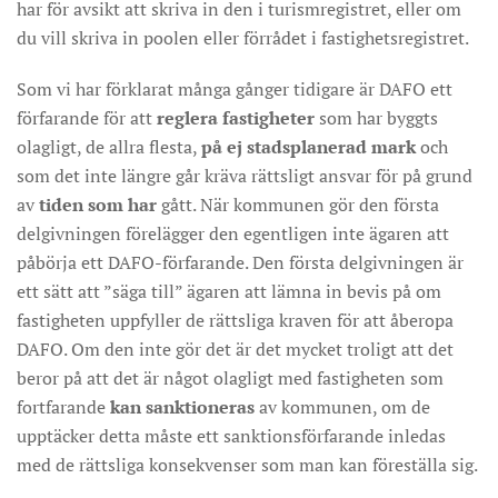
har för avsikt att skriva in den i turismregistret, eller om
du vill skriva in poolen eller förrådet i fastighetsregistret.
Som vi har förklarat många gånger tidigare är DAFO ett
förfarande för att
reglera fastigheter
som har byggts
olagligt, de allra flesta,
på ej stadsplanerad mark
och
som det inte längre går kräva rättsligt ansvar för på grund
av
tiden som har
gått. När kommunen gör den första
delgivningen förelägger den egentligen inte ägaren att
påbörja ett DAFO-förfarande. Den första delgivningen är
ett sätt att ”säga till” ägaren att lämna in bevis på om
fastigheten uppfyller de rättsliga kraven för att åberopa
DAFO. Om den inte gör det är det mycket troligt att det
beror på att det är något olagligt med fastigheten som
fortfarande
kan sanktioneras
av kommunen, om de
upptäcker detta måste ett sanktionsförfarande inledas
med de rättsliga konsekvenser som man kan föreställa sig.