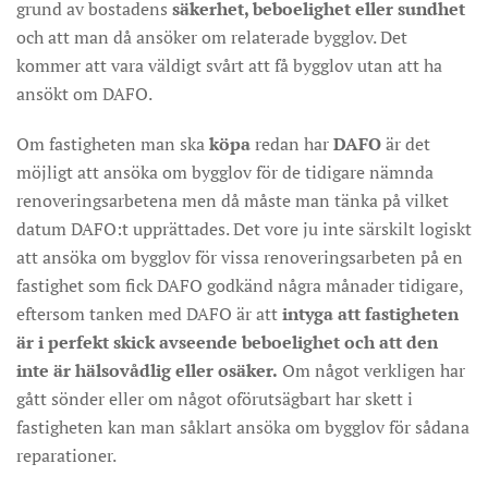
grund av bostadens
säkerhet, beboelighet eller sundhet
och att man då ansöker om relaterade bygglov. Det
kommer att vara väldigt svårt att få bygglov utan att ha
ansökt om DAFO.
Om fastigheten man ska
köpa
redan har
DAFO
är det
möjligt att ansöka om bygglov för de tidigare nämnda
renoveringsarbetena men då måste man tänka på vilket
datum DAFO:t upprättades. Det vore ju inte särskilt logiskt
att ansöka om bygglov för vissa renoveringsarbeten på en
fastighet som fick DAFO godkänd några månader tidigare,
eftersom tanken med DAFO är att
intyga att fastigheten
är i perfekt skick
avseende beboelighet och att den
inte är hälsovådlig eller osäker.
Om något verkligen har
gått sönder eller om något oförutsägbart har skett i
fastigheten kan man såklart ansöka om bygglov för sådana
reparationer.