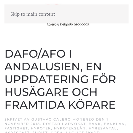
Skip to main content
MENY
DAFO/AFO I
ANDALUSIEN, EN
UPPDATERING FÖR
HUSÄGARE OCH
FRAMTIDA KÖPARE
SKRIVET AV
GUSTAVO CALERO MONEREO
DEN
1
NOVEMBER 2018
. POSTAD I
ADVOKAT
,
BANK
,
BANKLÅN
,
FASTIGHET
,
HYPOTEK
,
HYPOTEKSLÅN
,
HYRESAVTAL
,
HYRESGÄST
,
JURIST
,
KÖPA
,
LAGLIGT SKYDD
,