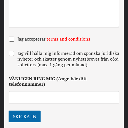
A
Jag accepterar
terms and conditions
l
l
N
Jag vill hålla mig informerad om spanska juridiska
a
e
nyheter och skatter genom nyhetsbrevet från c&d
v
w
solicitors (max. 1 gång per månad).
i
s
l
l
l
VÄNLIGEN RING MIG (Ange här ditt
e
k
telefonnummer)
t
o
t
r
e
*
r
SKICKA IN