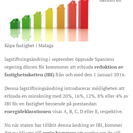
Genom en
Köpa fastighet i Malaga
lagstiftningsändring i september öppnade Spaniens
regering dörren för kommuner att erbjuda
reduktion av
fastighetsskatten (IBI)
från och med den 1 januari 2016.
Denna lagstiftningsändring introducerar möjligheten att
erbjuda en minskning med 20%, 16%, 12%, 8% eller 4% av
IBI för en fastighet beroende på prestandan
energideklarationen
visar A, B, C, D eller E, respektive.
Nu när staten har tillåtit denna ändring av IBI, kommer
det nu bli upp till
varje kommun
att avgöra om de vill