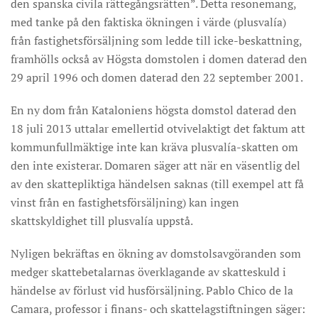
den spanska civila rättegångsrätten”. Detta resonemang,
med tanke på den faktiska ökningen i värde (plusvalía)
från fastighetsförsäljning som ledde till icke-beskattning,
framhölls också av Högsta domstolen i domen daterad den
29 april 1996 och domen daterad den 22 september 2001.
En ny dom från Kataloniens högsta domstol daterad den
18 juli 2013 uttalar emellertid otvivelaktigt det faktum att
kommunfullmäktige inte kan kräva plusvalía-skatten om
den inte existerar. Domaren säger att när en väsentlig del
av den skattepliktiga händelsen saknas (till exempel att få
vinst från en fastighetsförsäljning) kan ingen
skattskyldighet till plusvalía uppstå.
Nyligen bekräftas en ökning av domstolsavgöranden som
medger skattebetalarnas överklagande av skatteskuld i
händelse av förlust vid husförsäljning. Pablo Chico de la
Camara, professor i finans- och skattelagstiftningen säger: