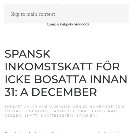
Skip to main content
MENY
SPANSK
INKOMSTSKATT FÖR
ICKE BOSATTA INNAN
31: A DECEMBER
SKRIVET AV
ARIANE VAN WIJK
DEN
22 NOVEMBER 2015
.
POSTAD I
EGENDOM
,
FASTIGHET
,
OKATEGORISERAD
,
REGLER
,
SKATT
,
SKATTESYSTEM
,
SPANIEN
.