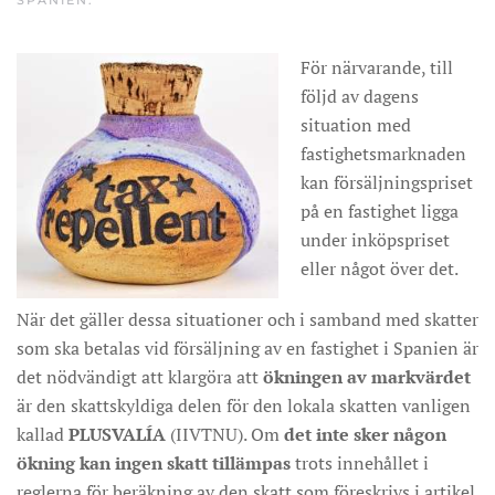
SPANIEN
.
För närvarande, till
följd av dagens
situation med
fastighetsmarknaden
kan försäljningspriset
på en fastighet ligga
under inköpspriset
eller något över det.
När det gäller dessa situationer och i samband med skatter
som ska betalas vid försäljning av en fastighet i Spanien är
det nödvändigt att klargöra att
ökningen av markvärdet
är den skattskyldiga delen för den lokala skatten vanligen
kallad
PLUSVALÍA
(IIVTNU). Om
det inte sker någon
ökning kan ingen skatt tillämpas
trots innehållet i
reglerna för beräkning av den skatt som föreskrivs i artikel