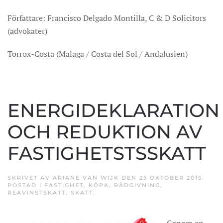
Författare: Francisco Delgado Montilla, C & D Solicitors
(advokater)
Torrox-Costa (Malaga / Costa del Sol / Andalusien)
ENERGIDEKLARATION
OCH REDUKTION AV
FASTIGHETSTSSKATT
SKRIVET AV
ARIANE VAN WIJK
DEN
25 OKTOBER 2015
.
POSTAD I
FASTIGHET
,
KÖPA
,
RÅDGIVNING
,
REAVINSTSKATT
,
SKATT
.