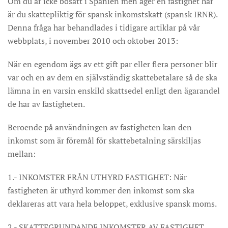
Om du är icke bosatt i Spanien men äger en fastighet här
är du skattepliktig för spansk inkomstskatt (spansk IRNR).
Denna fråga har behandlades i tidigare artiklar på vår
webbplats, i november 2010 och oktober 2013:
När en egendom ägs av ett gift par eller flera personer blir
var och en av dem en självständig skattebetalare så de ska
lämna in en varsin enskild skattsedel enligt den ägarandel
de har av fastigheten.
Beroende på användningen av fastigheten kan den
inkomst som är föremål för skattebetalning särskiljas
mellan:
1.- INKOMSTER FRÅN UTHYRD FASTIGHET: När
fastigheten är uthyrd kommer den inkomst som ska
deklareras att vara hela beloppet, exklusive spansk moms.
2.- SKATTEGRUNDANDE INKOMSTER AV FASTIGHET