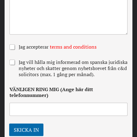
A
Jag accepterar
terms and conditions
l
l
N
Jag vill hålla mig informerad om spanska juridiska
a
e
nyheter och skatter genom nyhetsbrevet från c&d
v
w
solicitors (max. 1 gång per månad).
i
s
l
l
l
VÄNLIGEN RING MIG (Ange här ditt
e
k
telefonnummer)
t
o
t
r
e
*
r
SKICKA IN