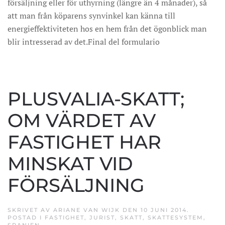
försäljning eller för uthyrning (längre än 4 månader), så
att man från köparens synvinkel kan känna till
energieffektiviteten hos en hem från det ögonblick man
blir intresserad av det.Final del formulario
PLUSVALIA-SKATT;
OM VÄRDET AV
FASTIGHET HAR
MINSKAT VID
FÖRSÄLJNING
SKRIVET AV
ARIANE VAN WIJK
DEN
10 JUNI 2014
.
POSTAD I
FASTIGHET
,
JURIST
,
SKATT
,
SKATTESYSTEM
,