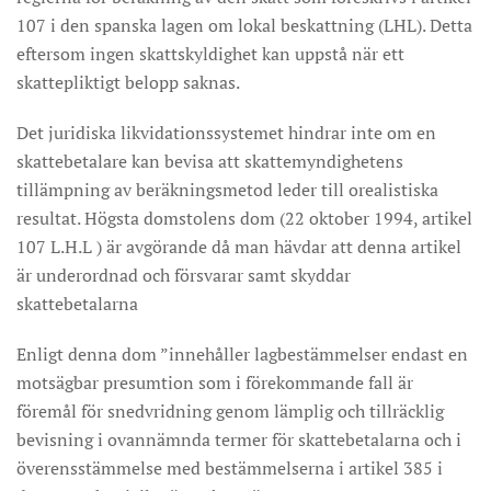
107 i den spanska lagen om lokal beskattning (LHL). Detta
eftersom ingen skattskyldighet kan uppstå när ett
skattepliktigt belopp saknas.
Det juridiska likvidationssystemet hindrar inte om en
skattebetalare kan bevisa att skattemyndighetens
tillämpning av beräkningsmetod leder till orealistiska
resultat. Högsta domstolens dom (22 oktober 1994, artikel
107 L.H.L ) är avgörande då man hävdar att denna artikel
är underordnad och försvarar samt skyddar
skattebetalarna
Enligt denna dom ”innehåller lagbestämmelser endast en
motsägbar presumtion som i förekommande fall är
föremål för snedvridning genom lämplig och tillräcklig
bevisning i ovannämnda termer för skattebetalarna och i
överensstämmelse med bestämmelserna i artikel 385 i