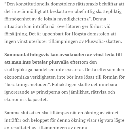
”Den konstitutionella domstolens rättspraxis bekräftar att
det inte är möjligt att beskatta en obefintlig skattepliktig
förmögenhet av de lokala myndigheterna”. Denna
situation kan inträffa när överlåtaren ger förlust vid
försäljning. Det är uppenbart för Högsta domstolen att
ingen vinst utesluter tillämpningen av Plusvalía-skatten.
Sammanfattningsvis kan avsaknaden av vinst leda till
att man inte betalar plusvalía
eftersom den
skattepliktiga händelsen inte existerar. Detta eftersom den
ekonomiska verkligheten inte bör inte lösas till förmån för
”beräkningsmetoden”. Följaktligen skulle det innebära
ignorerande av principerna om jämlikhet, rättvisa och
ekonomisk kapacitet.
Samma slutsatser ska tillämpas när en ökning av värdet
inträffar och beloppet för denna ökning visar sig vara lägre
än resultatet av tillämpningen av denna