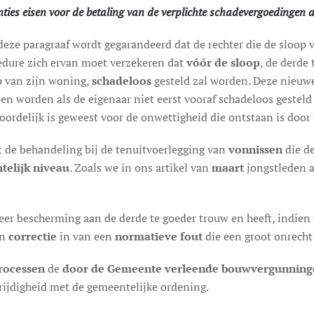
ties eisen voor de betaling van de verplichte schadevergoedingen 
deze paragraaf wordt gegarandeerd dat de rechter die de sloop 
edure zich ervan moet verzekeren dat
vóór de sloop
, de derde
p van zijn woning,
schadeloos
gesteld zal worden. Deze nieuwe
en worden als de eigenaar niet eerst vooraf schadeloos gesteld
woordelijk is geweest voor de onwettigheid die ontstaan is doo
 de behandeling bij de tenuitvoerlegging van
vonnissen
die d
telijk niveau
. Zoals we in ons artikel van
maart
jongstleden 
eer bescherming aan de derde te goeder trouw en heeft, indien 
en
correctie
in van een
normatieve fout
die een groot onrecht
processen
de
door de Gemeente verleende bouwvergunning
ijdigheid met de gemeentelijke ordening.