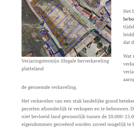
Het 
beb
tijd
leid
dat d
Wat 
Verjaringstermijn illegale herverkaveling
verk
platteland
verj
aansp
de genoemde verkaveling.
Het verkavelen van een stuk landelijke grond beteken
percelen afzonderlijk te verkopen en te bebouwen. D
niet bevloeid land gewoonlijk tussen de 20.000-25.0
eigendommen gecreëerd worden zoveel mogelijk te 