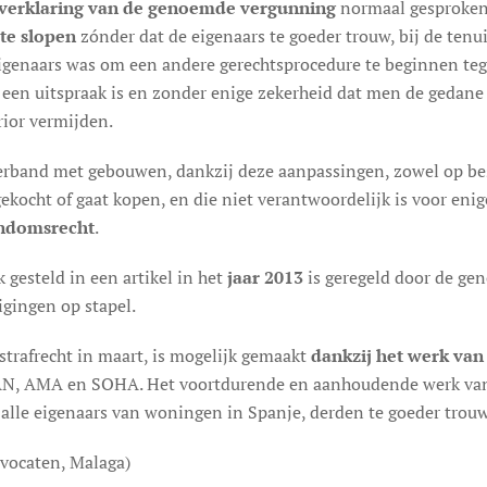
gverklaring van de genoemde vergunning
normaal gesproken 
te slopen
zónder dat de eigenaars te goeder trouw, bij de tenu
eigenaars was om een andere gerechtsprocedure te beginnen te
 een uitspraak is en zonder enige zekerheid dat men de gedane
rior vermijden.
erband met gebouwen, dankzij deze aanpassingen, zowel op bestu
kocht of gaat kopen, en die niet verantwoordelijk is voor enig
gendomsrecht
.
gesteld in een artikel in het
jaar 2013
is geregeld door de ge
gingen op stapel.
strafrecht in maart, is mogelijk gemaakt
dankzij het werk van
AN, AMA en SOHA. Het voortdurende en aanhoudende werk van 
 alle eigenaars van woningen in Spanje, derden te goeder trou
vocaten, Malaga)