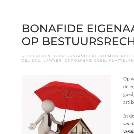
BONAFIDE EIGENA
OP BESTUURSRECH
GESCHREVEN DOOR
GUSTAVO CALERO MONEREO
DEL SOL
,
LAWYER
,
ONROEREND GOED
,
PLATTELA
Op w
de e
goed
artik
In d
van 
veran