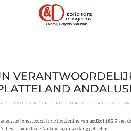
JN VERANTWOORDELIJK
PLATTELAND ANDALUSI
OP
25 SEPTEMBER 2016
. GEPOST IN
AFO
,
COSTA DEL SOL
,
DA
 augustus jongstleden is de herziening van
artikel 183.3
van de
A, Ley Urbanista de Andalucía) in werking getreden.