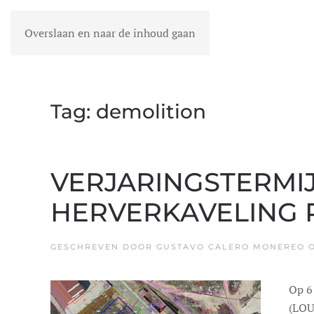
Overslaan en naar de inhoud gaan
MENU
Tag:
demolition
VERJARINGSTERMI
HERVERKAVELING 
GESCHREVEN DOOR
GUSTAVO CALERO MONEREO
Op 6
(LOU