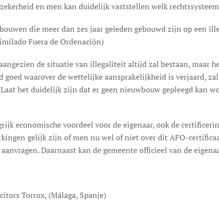
tszekerheid en men kan duidelijk vaststellen welk rechtssyst
gebouwen die meer dan zes jaar geleden gebouwd zijn op een ill
imilado Fuera de Ordenaciön)
aangezien de situatie van illegaliteit altijd zal bestaan, maar
goed waarover de wettelijke aansprakelijkheid is verjaard, zal
 Laat het duidelijk zijn dat er geen nieuwbouw gepleegd kan 
rijk economische voordeel voor de eigenaar, ook de certificer
ingen gelijk zijn of men nu wel of niet over dit AFO-certifica
 aanvragen. Daarnaast kan de gemeente officieel van de eigenaa
itors Torrox, (Málaga, Spanje)