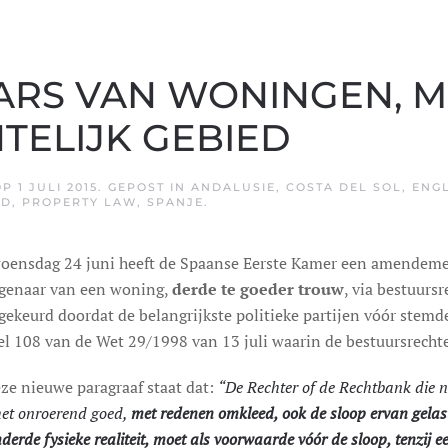
ARS VAN WONINGEN, 
TELIJK GEBIED
OP
1 JULI 2015
. GEPOST IN
ANDALUSIE
,
COSTA DEL SOL
,
ENGL
ND
,
PROPERTY LAW
,
SPANJE
.
oensdag 24 juni heeft de Spaanse Eerste Kamer een amendeme
igenaar van een woning,
derde te goeder trouw
, via bestuurs
gekeurd doordat de belangrijkste politieke partijen vóór stemd
el 108 van de Wet 29/1998 van 13 juli waarin de bestuursrechte
eze nieuwe paragraaf staat dat:
“De Rechter of de Rechtbank die n
het onroerend goed,
met redenen omkleed, ook de sloop ervan gelast
derde fysieke realiteit, moet als voorwaarde vóór de sloop, tenzij e