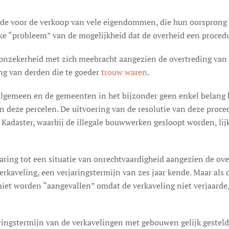
de voor de verkoop van vele eigendommen, die hun oorsprong h
e “probleem” van de mogelijkheid dat de overheid een procedu
onzekerheid met zich meebracht aangezien de overtreding van de 
ng van derden die te goeder
trouw waren
.
algemeen en de gemeenten in het bijzonder geen enkel belang b
 deze percelen. De uitvoering van de resolutie van deze proced
 Kadaster, waarbij de illegale bouwwerken gesloopt worden, lijk
jaring tot een situatie van onrechtvaardigheid aangezien de o
verkaveling, een verjaringstermijn van zes jaar kende. Maar al
imiet worden “aangevallen” omdat de verkaveling niet verjaarde
jaringstermijn van de verkavelingen met gebouwen gelijk gestel