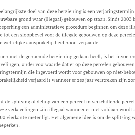
belangrijkste doel van deze herziening is een verjaringstermij
ouwbare
grond waar (illegaal) gebouwen op staan. Sinds 2003
sbeperking een administratieve procedure beginnen om deze illeg
de tot een sloopbevel voor de illegale gebouwen op deze percele
e wettelijke aansprakelijkheid nooit verjaarde.
men met de genoemde herziening gedaan heeft, is het invoeren 
avelingen, onder voorwaarde dat er op deze percelen gebouwen 
aringstermijn die ingevoerd wordt voor gebouwen op niet-bebou
rakelijkheid verjaard is wanneer er zes jaar verstreken zijn z
t de splitsing of deling van een perceel in verschillende percel
eze verkavelingen zijn illegaal wanneer er niet voldaan wordt
00 vierkante meter ligt. Het algemene idee is om de splitsing
beperken.