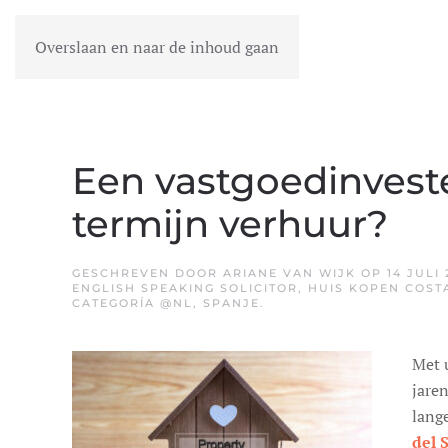
Overslaan en naar de inhoud gaan
MENU
Een vastgoedinveste
termijn verhuur?
GESCHREVEN DOOR
ARIANE VAN WIJK
OP
14 JULI 
ENGLISH SPEAKING SOLICITOR
,
HUIS KOPEN COST
CATEGORÍA @NL
,
SPANJE
.
Met 
jare
lang
del 