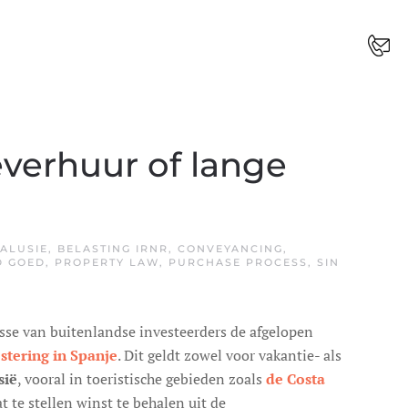
everhuur of lange
ALUSIE
,
BELASTING IRNR
,
CONVEYANCING
,
D GOED
,
PROPERTY LAW
,
PURCHASE PROCESS
,
SIN
sse van buitenlandse investeerders de afgelopen
stering in Spanje
. Dit geldt zowel voor vakantie- als
sië
, vooral in toeristische gebieden zoals
de Costa
t te stellen winst te behalen uit de