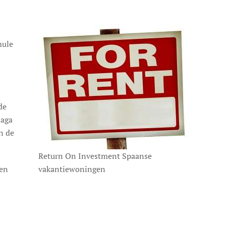
mule
de
laga
n de
Return On Investment Spaanse
ten
vakantiewoningen