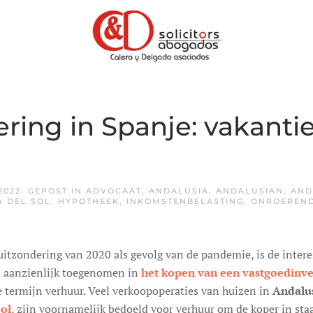
ring in Spanje: vakanti
2022
. GEPOST IN
ADVOCAAT
,
ANDALUSIA
,
ANDALUSIAN
,
AND
A DEL SOL
,
HYPOTHEEK
,
INKOMSTENBELASTING
,
ONROEREN
uitzondering van 2020 als gevolg van de pandemie, is de intere
n aanzienlijk toegenomen in
het kopen van een vastgoedinve
e termijn verhuur. Veel verkoopoperaties van huizen in
Andalu
Sol
, zijn voornamelijk bedoeld voor verhuur om de koper in staa