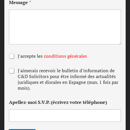
Message
*
C
J'accepte les
conditions générales
o
n
N
J'aimerais recevoir le bulletin d'information de
d
e
C&D Solicitors pour être informé des actualités
i
w
juridiques et discales en Espagne (max. 1 fois par
t
s
mois).
i
l
o
e
n
Apellez-moi S.V.P. (écrivez votre téléphone)
t
s
t
g
e
é
r
n
é