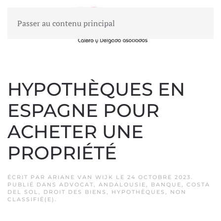
Passer au contenu principal
MENU
HYPOTHÈQUES EN
ESPAGNE POUR
ACHETER UNE
PROPRIÉTÉ
ÉCRIT PAR
ARIANE VAN WIJK
LE
24 OCTOBRE 2023
.
PUBLIÉ DANS
ADVOCAT
,
ANDALOUSIE
,
BANQUE
,
COSTA
DEL SOL
,
DROIT DES BIENS
,
HYPOTHÈQUES
,
NON
CLASSIFIÉ(E)
.