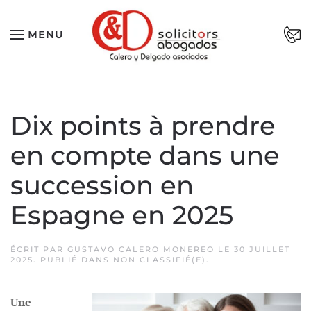
Passer au contenu principal
MENU
Dix points à prendre
en compte dans une
succession en
Espagne en 2025
ÉCRIT PAR
GUSTAVO CALERO MONEREO
LE
30 JUILLET
2025
. PUBLIÉ DANS
NON CLASSIFIÉ(E)
.
Une