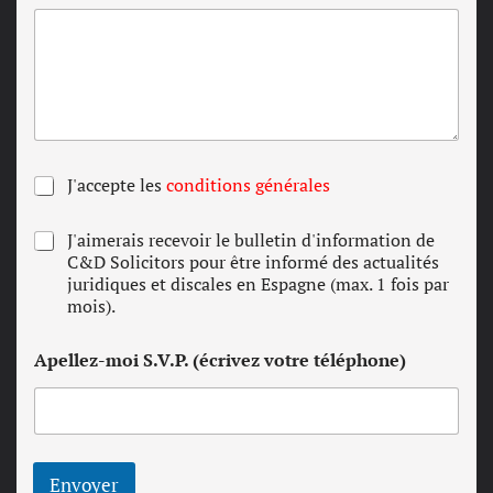
C
J'accepte les
conditions générales
o
n
N
J'aimerais recevoir le bulletin d'information de
d
e
C&D Solicitors pour être informé des actualités
i
w
juridiques et discales en Espagne (max. 1 fois par
t
s
mois).
i
l
o
e
n
Apellez-moi S.V.P. (écrivez votre téléphone)
t
s
t
g
e
é
r
n
é
r
Envoyer